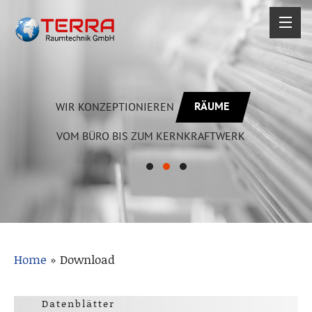
RÄUME
WIR KONZEPTIONIEREN
VOM BÜRO BIS ZUM KERNKRAFTWERK
Home
»
Download
Datenblätter