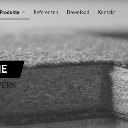
Produkte
Referenzen
Download
Kontakt
Boden und Beläge
Doppelboden
Zubehör
Hohlraumboden
Sonderkonstruktionen
Beläge
E
WERK