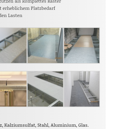
tützen als komplettes Raster
it erheblichem Platzbedarf
den Lasten
z, Kalziumsulfat, Stahl, Aluminium, Glas.