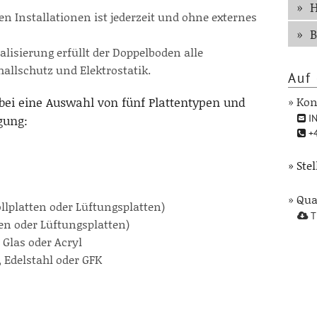
n Installationen ist jederzeit und ohne externes
B
lisierung erfüllt der Doppelboden alle
allschutz und Elektrostatik.
Auf 
» Kon
bei eine Auswahl von fünf Plattentypen und
IN
gung:
+4
» Ste
» Qu
lplatten oder Lüftungsplatten)
T
ten oder Lüftungsplatten)
 Glas oder Acryl
 Edelstahl oder GFK