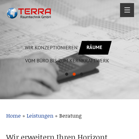
RÄUME
WIR KONZEPTIONIEREN
VOM BÜRO BIS ZUM KERNKRAFTWERK
Home
»
Leistungen
»
Beratung
Wir erweitern Ihren Horizont