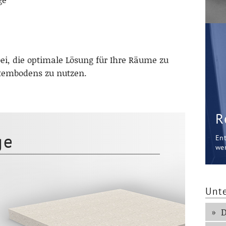
i, die optimale Lösung für Ihre Räume zu
ystembodens zu nutzen.
R
ge
En
wer
Unt
D