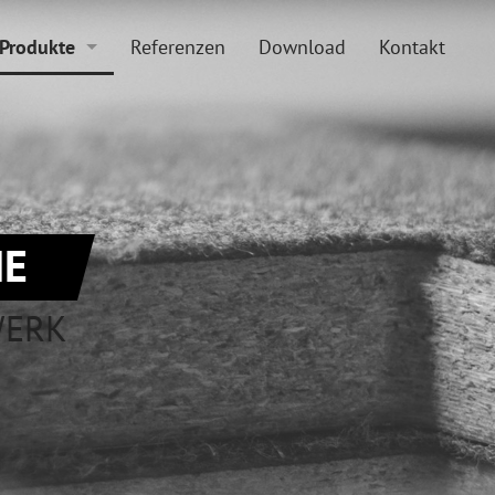
Produkte
Referenzen
Download
Kontakt
Boden und Beläge
Doppelboden
Zubehör
Hohlraumboden
Sonderkonstruktionen
Beläge
E
WERK