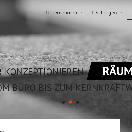
Unternehmen
Leistungen
Historie
Projektierung
Aktuelles
Sanierung
Stellenangebote
Beratung
RÄUM
R KONZEPTIONIEREN
OM BÜRO BIS ZUM KERNKRAFT
ge