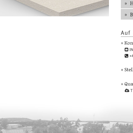
B
Auf 
» Kon
IN
+4
» Ste
» Qu
T