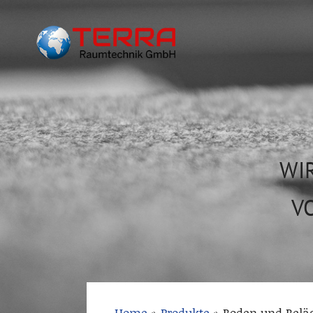
WI
V
Home
»
Produkte
»
Boden und Belä