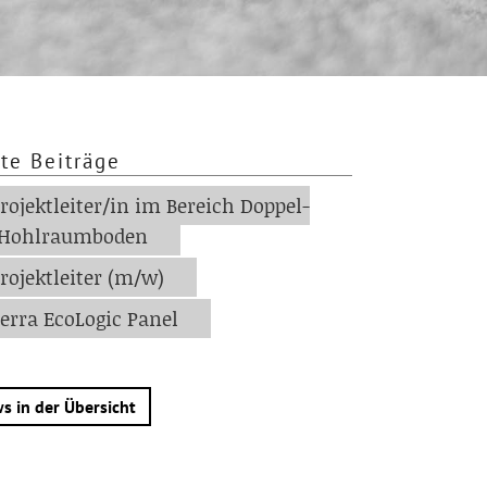
te Beiträge
rojektleiter/in im Bereich Doppel-
 Hohlraumboden
rojektleiter (m/w)
erra EcoLogic Panel
s in der Übersicht