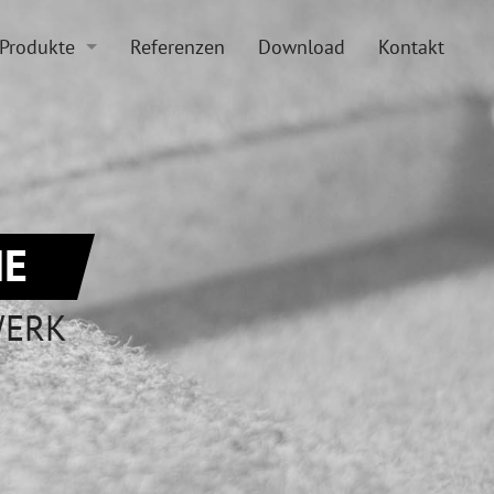
Produkte
Referenzen
Download
Kontakt
Boden und Beläge
Doppelboden
Zubehör
Hohlraumboden
Sonderkonstruktionen
Beläge
E
WERK