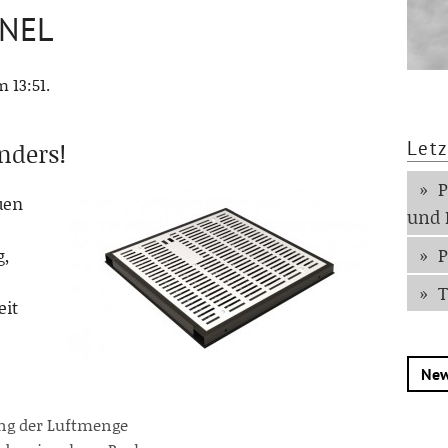
ANEL
 13:51.
Letz
nders!
P
uen
und
P
g,
T
eit
New
ng der Luftmenge