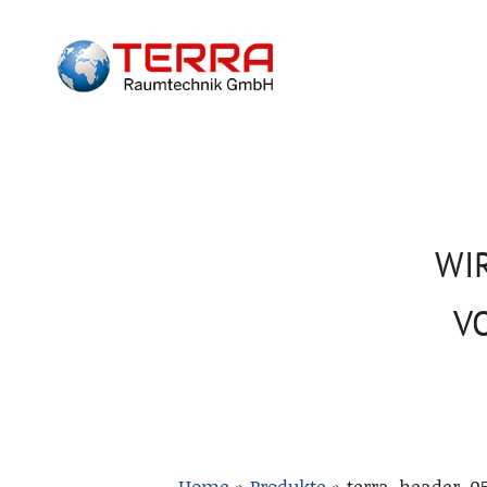
WI
V
Home
»
Produkte
»
terra_header_0