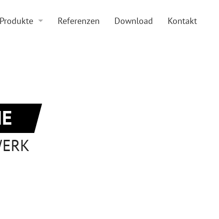
Produkte
Referenzen
Download
Kontakt
Boden und Beläge
Doppelboden
Zubehör
Hohlraumboden
Sonderkonstruktionen
Beläge
E
WERK