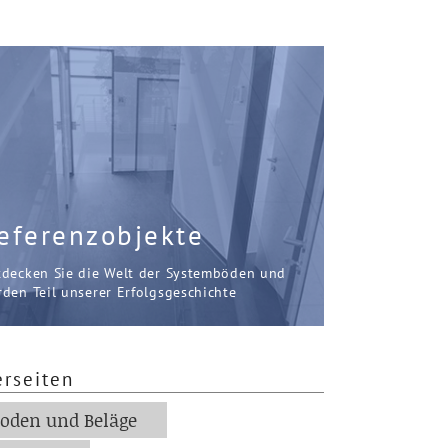
eferenzobjekte
tdecken Sie die Welt der Systemböden und
den Teil unserer Erfolgsgeschichte
erseiten
oden und Beläge