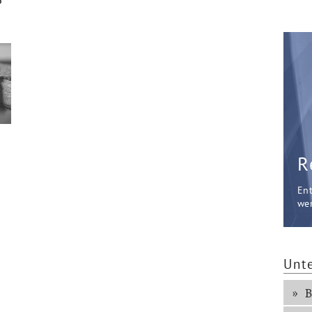
R
En
wer
Unt
B