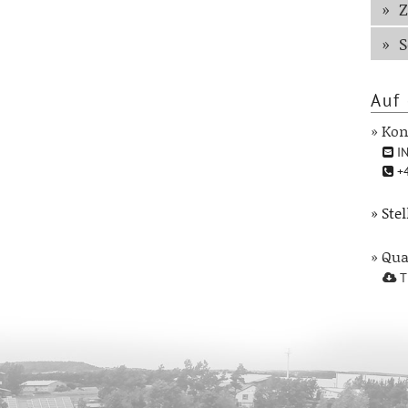
Z
S
Auf 
» Kon
IN
+4
» Ste
» Qu
T