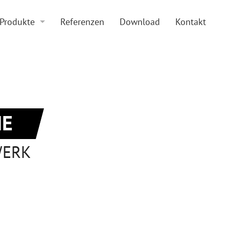
Produkte
Referenzen
Download
Kontakt
Boden und Beläge
Doppelboden
Zubehör
Hohlraumboden
Sonderkonstruktionen
Beläge
E
WERK