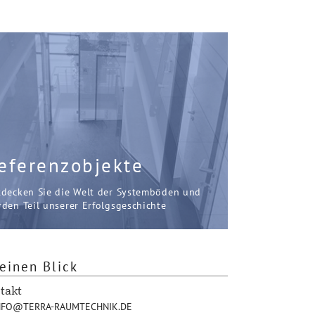
eferenzobjekte
tdecken Sie die Welt der Systemböden und
den Teil unserer Erfolgsgeschichte
einen Blick
takt
FO@TERRA-RAUMTECHNIK.DE