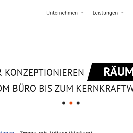
Unternehmen
Leistungen
Historie
Projektierung
Aktuelles
Sanierung
Stellenangebote
Beratung
RÄUM
R KONZEPTIONIEREN
OM BÜRO BIS ZUM KERNKRAFT
tionen
»
Treppe_mit_Lüftung (Medium)