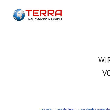
WI
V
Home
»
Produkte
»
Sonderkonstruk