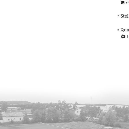
+4
» Ste
» Qu
T