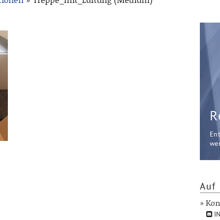
R
En
wer
Auf 
» Kon
IN