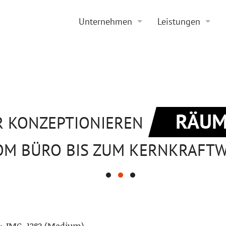
Unternehmen
Leistungen
Historie
Projektierung
Aktuelles
Sanierung
Stellenangebote
Beratung
RÄUM
R KONZEPTIONIEREN
OM BÜRO BIS ZUM KERNKRAFT
»
IMG_1382 (Medium)