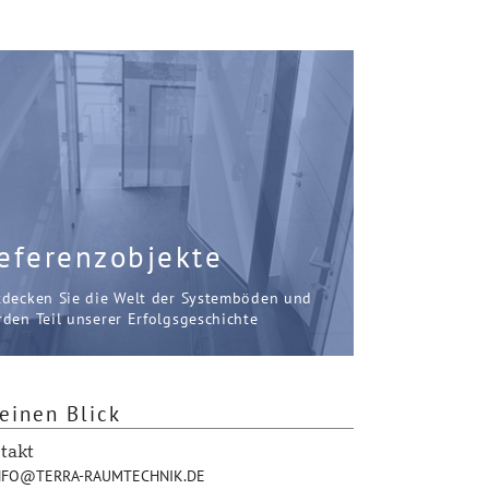
eferenzobjekte
tdecken Sie die Welt der Systemböden und
den Teil unserer Erfolgsgeschichte
einen Blick
takt
FO@TERRA-RAUMTECHNIK.DE