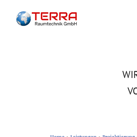
WI
V
Home
»
Leistungen
»
Projektierung