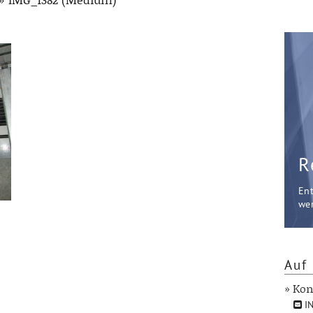
R
En
wer
Auf 
» Kon
IN