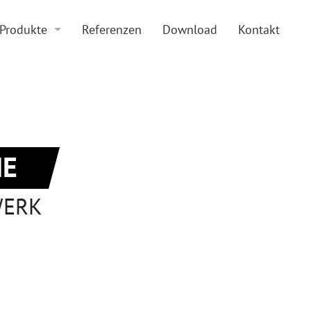
Produkte
Referenzen
Download
Kontakt
Boden und Beläge
Doppelboden
Zubehör
Hohlraumboden
Sonderkonstruktionen
Beläge
E
WERK