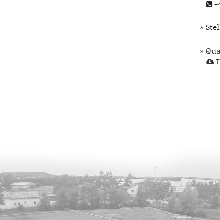
+4
» Ste
» Qu
T