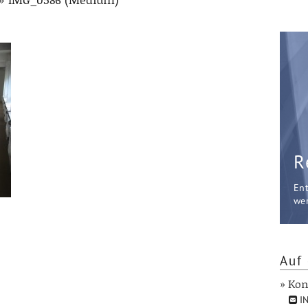
R
En
wer
Auf 
» Kon
IN