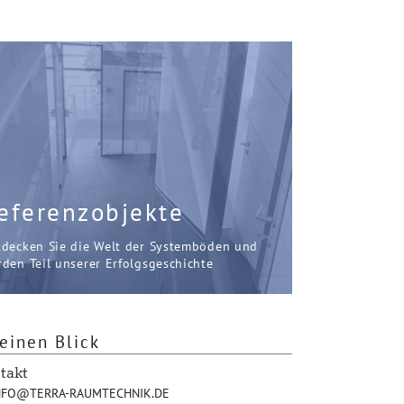
eferenzobjekte
tdecken Sie die Welt der Systemböden und
den Teil unserer Erfolgsgeschichte
einen Blick
takt
FO@TERRA-RAUMTECHNIK.DE