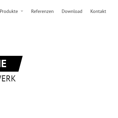
Produkte
Referenzen
Download
Kontakt
Boden und Beläge
Doppelboden
Zubehör
Hohlraumboden
Sonderkonstruktionen
Beläge
E
WERK