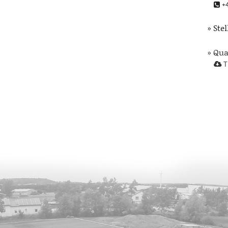
+4
» Ste
» Qu
T