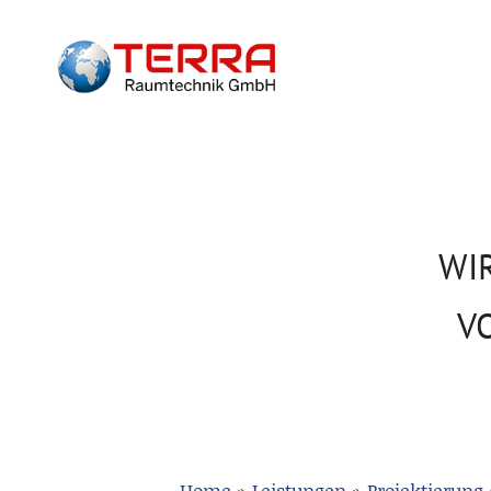
WI
V
Home
»
Leistungen
»
Projektierung