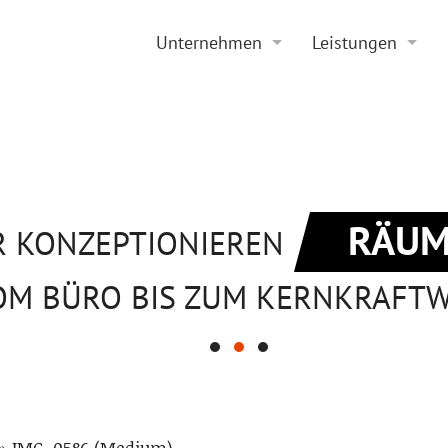
Unternehmen
Leistungen
Historie
Projektierung
Aktuelles
Sanierung
Stellenangebote
Beratung
RÄUM
R KONZEPTIONIEREN
OM BÜRO BIS ZUM KERNKRAFT
»
IMG_0586 (Medium)