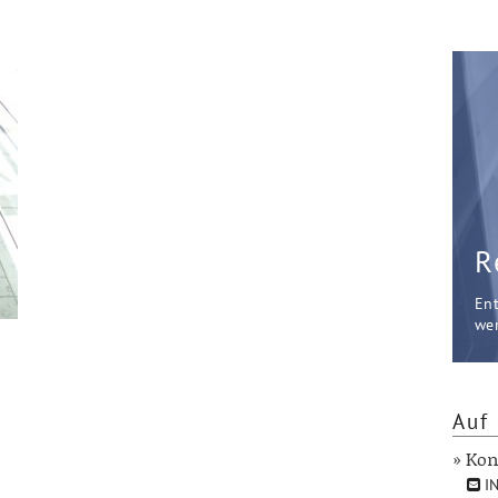
R
En
wer
Auf 
» Kon
IN