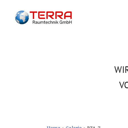
WI
V
Home
»
Galerie
»
BZA_7