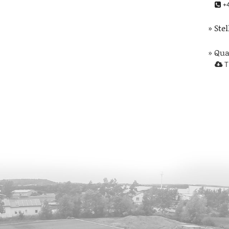
+4
» Ste
» Qu
T