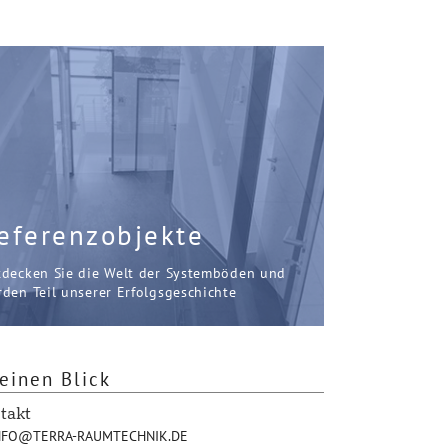
eferenzobjekte
tdecken Sie die Welt der Systemböden und
den Teil unserer Erfolgsgeschichte
einen Blick
takt
FO@TERRA-RAUMTECHNIK.DE