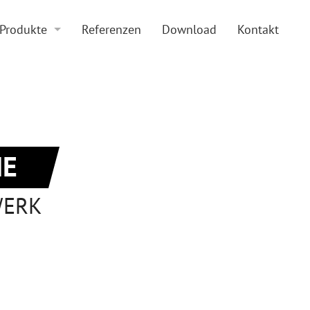
Produkte
Referenzen
Download
Kontakt
Boden und Beläge
Doppelboden
Zubehör
Hohlraumboden
Sonderkonstruktionen
Beläge
E
WERK