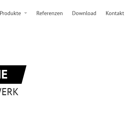
Produkte
Referenzen
Download
Kontakt
Boden und Beläge
Doppelboden
Zubehör
Hohlraumboden
Sonderkonstruktionen
Beläge
E
WERK