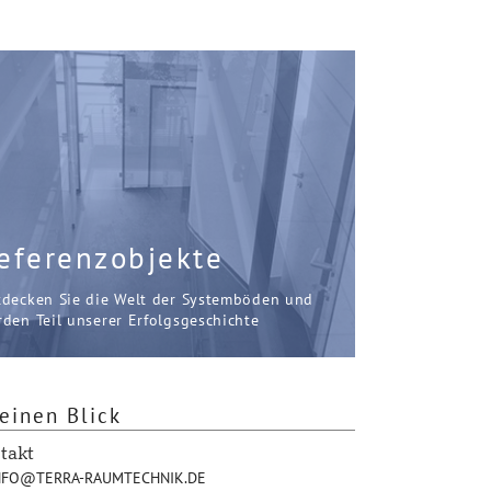
eferenzobjekte
tdecken Sie die Welt der Systemböden und
den Teil unserer Erfolgsgeschichte
einen Blick
takt
FO@TERRA-RAUMTECHNIK.DE