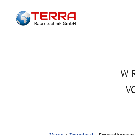
WI
V
Home
»
Download
»
Freistellungsb