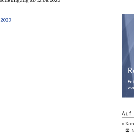
.2020
R
En
wer
Auf 
» Kon
IN