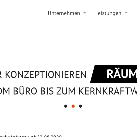
Unternehmen
Leistungen
Historie
Projektierung
Aktuelles
Sanierung
Stellenangebote
Beratung
RÄUM
R KONZEPTIONIEREN
OM BÜRO BIS ZUM KERNKRAFT
escheinigung ab 12.08.2020