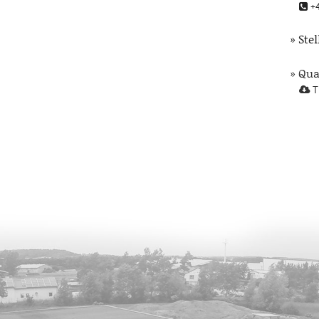
+4
» Ste
» Qu
T